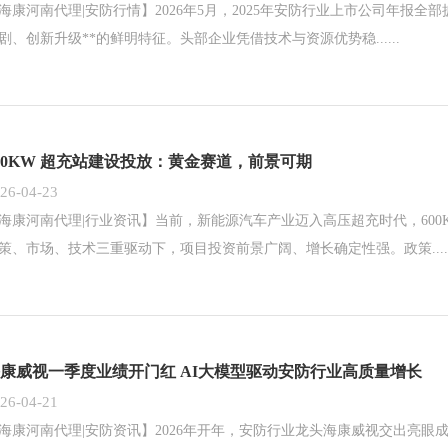
海康河南代理|安防行情】2026年5月，2025年安防行业上市公司年报
剧、创新升级**的鲜明特征。头部企业凭借技术与资源优势稳......
00KW 超充站建设投放：黄金赛道，前景可期
26-04-23
海康河南代理|行业资讯】当前，新能源汽车产业迈入高压超充时代，600
策、市场、技术三重驱动下，项目投资前景广阔、增长确定性强。政策.....
康威视一季度业绩开门红 AI大模型驱动安防行业高质量增长
26-04-21
海康河南代理|安防资讯】2026年开年，安防行业龙头海康威视交出亮眼成绩单