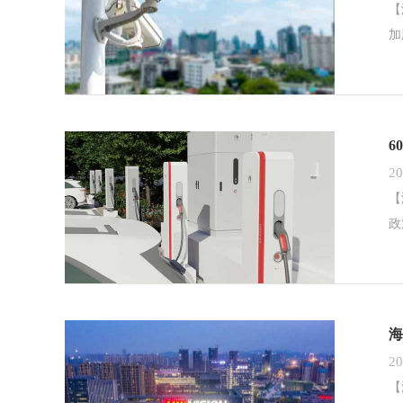
【
加
6
20
【
政
海
20
【