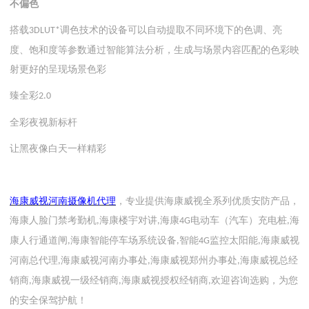
不偏色
搭载
调色技术的设备可以自动提取不同环境下的色调、亮
3DLUT*
度、饱和度等参数通过智能算法分析，生成与场景内容匹配的色彩映
射更好的呈现场景色彩
臻全彩
2.0
全彩夜视新标杆
让黑夜像白天一样精彩
海康威视河南
摄像机
代理
，专业提供海康威视全系列优质安防产品，
海康人脸门禁考勤机
海康楼宇对讲
海康
电动车（汽车）充电桩
海
,
,
4G
,
康人行通道闸
海康智能停车场系统设备
智能
监控太阳能
海康威视
,
,
4G
,
河南总代理
海康威视河南办事处
海康威视郑州办事处
海康威视总经
,
,
,
销商
海康威视一级经销商
海康威视授权经销商
欢迎咨询选购，为您
,
,
,
的安全保驾护航！