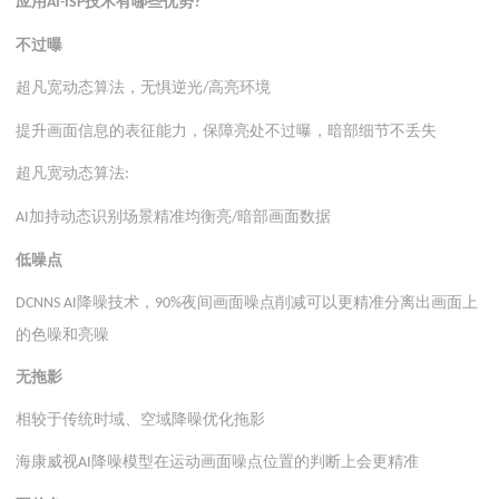
应用
技术有哪些优势
AI-ISP
?
不过曝
超凡宽动态算法，无惧逆光
高亮环境
/
提升画面信息的表征能力，保障亮处不过曝，暗部细节不丢失
超凡宽动态算法
:
加持动态识别场景精准均衡亮
暗部画面数据
AI
/
低噪点
降噪技术，
夜间画面噪点削减可以更精准分离出画面上
DCNNS AI
90%
的色噪和亮噪
无拖影
相较于传统时域、空域降噪优化拖影
海康威视
降噪模型在运动画面噪点位置的判断上会更精准
AI