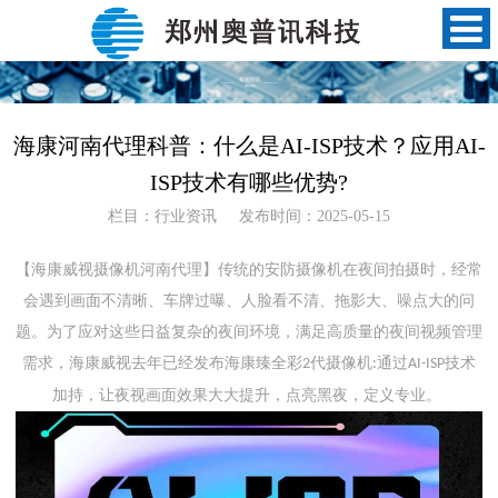
海康河南代理科普：什么是AI-ISP技术？应用AI-
ISP技术有哪些优势?
栏目：行业资讯
发布时间：2025-05-15
【
海康威视摄像机河南代理
】
传统的安防摄像机在夜间拍摄时，经常
会遇到画面不清晰、车牌过曝、人脸看不清、拖影大、噪点大的问
题。为了应对这些日益复杂的夜间环境，满足高质量的夜间视频管理
需求，海康威视去年已经发布海康臻全彩
代摄像机
通过
技术
2
:
AI-ISP
加持，让夜视画面效果大大提升，点亮黑夜，定义专业。