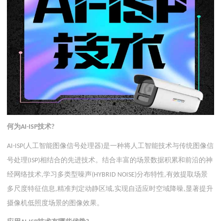
何为
技术
AI-ISP
?
人工智能图像信号处理器
是一种将人工智能技术与传统图像信
AI-ISP(
)
号处理
相结合的先进技术。结合丰富的场景数据积累和前沿的神
(ISP)
经网络技术
学习多类型噪声
分布特性
有效提取场景
,
(HYBRID NOISE)
,
多尺度特征信息
精准判定动静区域
实现自适应时空域降噪
显著提升
,
,
,
摄像机低照度场景的图像效果。