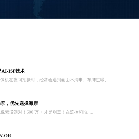
I-ISP技术
摄像机在夜间拍摄时，经常会遇到画面不清晰、车牌过曝、
场景，优先选择海康
没选对！600 万 + 才是刚需！在监控和拍......
W-OR