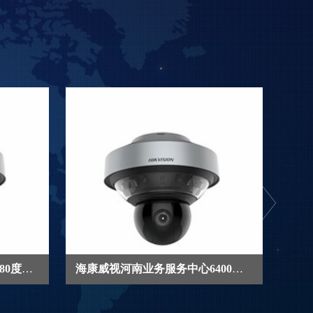
海康威视河南总代理-800万180度智能
海康威视河南业务服务中心6400万360
海康